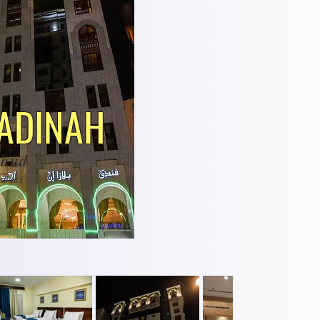
ADINAH
Ohud
abawi