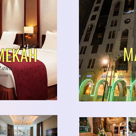
M
MEKAH
tana
Plaza Inn 
Haram
250m ke MasjidilN