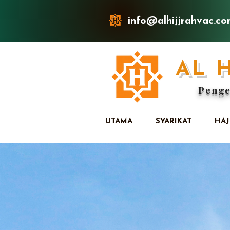
info@alhijjrahvac.c
AL 
Penge
UTAMA
SYARIKAT
HAJ