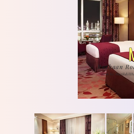
Rayhaan Ro
50m ke Masjidil