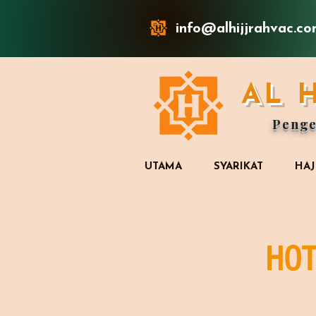
info@alhijjrahvac.c
AL 
Penge
UTAMA
SYARIKAT
HAJ
HOT