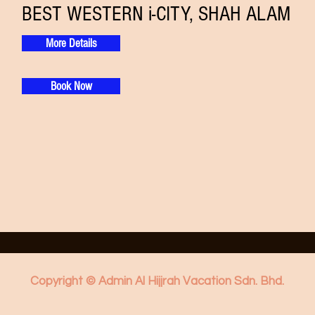
BEST WESTERN i-CITY, SHAH ALAM
More Details
Book Now
Copyright © Admin Al Hijjrah Vacation Sdn. Bhd.