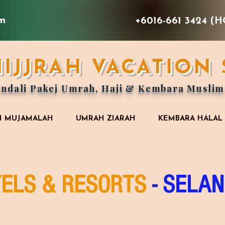
om
+6016-661 3424 (H
HIJJRAH VACATION
ndali Pakej Umrah, Haji & Kembara Muslim
I MUJAMALAH
UMRAH ZIARAH
KEMBARA HALAL
ELS & RESORTS
-
SELAN