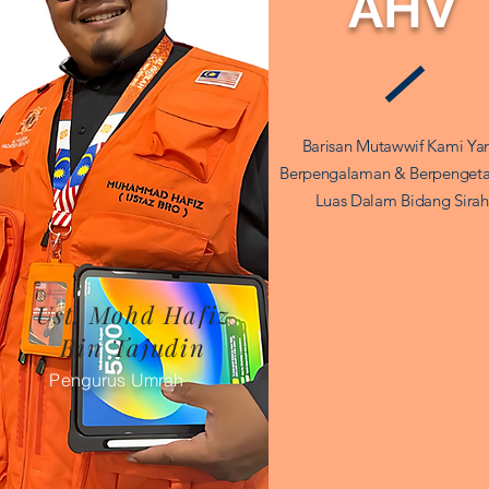
AHV
Barisan Mutawwif Kami Ya
Berpengalaman & Berpenget
Luas Dalam Bidang Sirah
Ust. Mohd Hafiz
Bin Tajudin
Pengurus Umrah