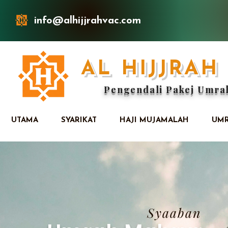
info@alhijjrahvac.com
AL HIJJRA
Pengendali Pakej Umra
UTAMA
SYARIKAT
HAJI MUJAMALAH
UMR
Syaaban