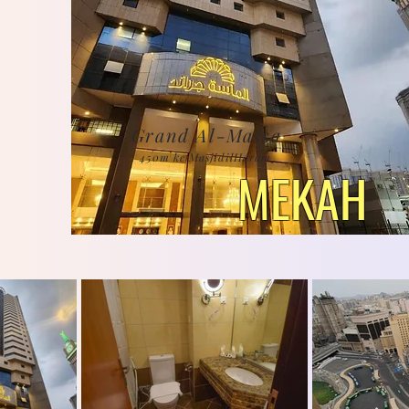
Grand Al-Massa
450m ke MasjidilHaram
MEKAH